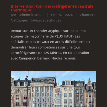
Intervention tour aéroréfrigérante centrale
thermique
par
adminPlusHaut
|
Oct 9, 2024
|
Chantiers
,
Nettoyage
,
Travaux spécifiques
Retour sur un chantier atypique sur lequel nos
équipes de maçonnerie de PLUS HAUT- Les
spécialistes des travaux en accès difficiles ont pu
démontrer leurs compétences sur une tour
aéroréfrigérante de 125 Mètres. En collaboration
avec Campenon Bernard Nucléaire nous...